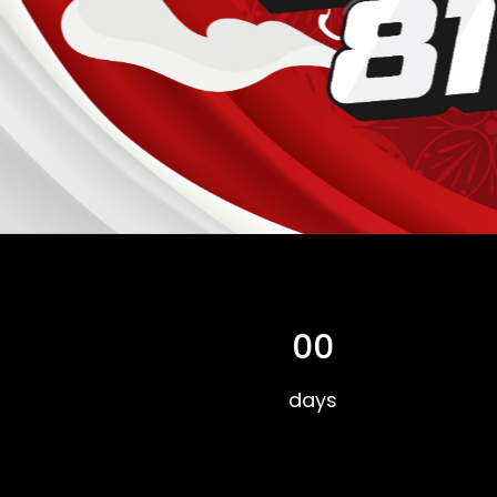
00
days